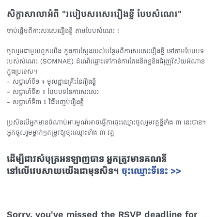
សិក្ខាសាលាអំពី "របៀបសរសេររឿងខ្លី បែបសំណេរ"
ចាប់ផ្តើម​ពីការសរសេររឿងខ្លី​ តាមបែបសំណេរ​ !
ចូលរួមជាមួយពួកយេីង​ ក្នុងការស្វែងយល់​បន្ថែម​ពីការសរសេររឿងខ្លី​ ទៅតាម​បែបបទ
របស់សំណេរ (SOMNAE) ដំណេីរឆ្ពោះទៅកាន់ការតែង​និពន្ធ​ និងជំរុញវិស័យអំណាន
ក្នុងប្រទេស។
- សប្ដាហ៍​ទី១ ៖​ មូលដ្ឋាន​គ្រឹះ​នៃរឿងខ្លី
- សប្ដាហ៍​ទី២ ៖​ បែបបទនៃការសរសេរ
- សប្ដាហ៍​ទី៣ ៖​ វិធីបញ្ចប់រឿងខ្លី
ប្រសិនបេីអ្នកមានចំណាប់​អារម្មណ៍​អាចធ្វេីការចុះឈ្មោះចូលរួមវគ្គខ្លីទាំង ៣ នេះបាន។
អ្នកចូលរួមម្នាក់ៗតម្រូវឲ្យចុះឈ្មោះទាំង ៣ វគ្គ
ដើម្បីជាវសំបុត្រអនឡាញបាន អ្នកត្រូវមានគណនី
នៅលើវេបសាយយើងជាមុនសិន។
ចុះឈ្មោះទីនេះ >>
Sorry, you've missed the RSVP deadline for