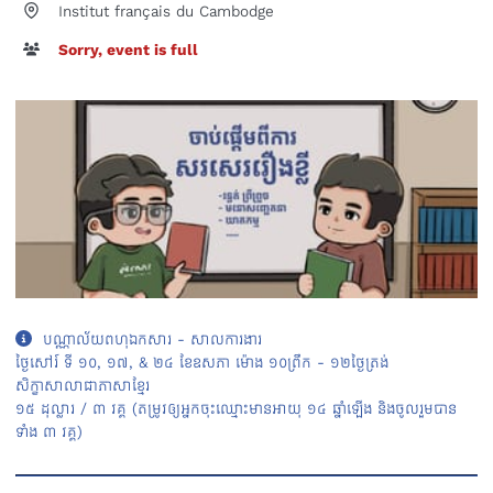
Institut français du Cambodge
Sorry, event is full
បណ្ណាល័យពហុឯកសារ - សាលការងារ
ថ្ងៃសៅរ៍ ទី ១០, ១៧, & ២៤ ខែឧសភា ម៉ោង ១០ព្រឹក - ១២ថ្ងៃត្រង់
សិក្ខាសាលាជាភាសាខ្មែរ
១៥ ដុល្លារ / ៣ វគ្គ (តម្រូវឲ្យអ្នកចុះឈ្មោះមានអាយុ ១៤ ឆ្នាំឡើង និងចូលរួមបាន
ទាំង ៣ វគ្គ)