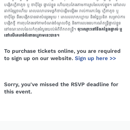
បង្កើតហ្គីតាតូច ឬ ចាប៉ីខ្មែរ ផ្ទាល់ខ្លួន ហើយតុបតែងតាមការស្រមៃរបស់ខ្លួន។ នៅពេល
ដាក់ខ្សែរួចហើយ ពេលវេលាវេទមន្តក៏ចាប់ផ្តើមឡើង៖ រាល់ការកេះខ្សែ ហ្គីតាតូច ឬ
ចាប៉ីខ្មែរ នឹងបង្កើតបានជាសំឡេងមួយ ! ពេលវេលាសប្បាយ និងច្នៃប្រឌិត សម្រាប់ការ
បង្កើតថ្មី ការតុបតែងទៅតាមចំណង់ចំណូលចិត្ត និងការលេងឧបករណ៍តន្ត្រីផ្ទាល់ខ្លួន
នៅខណៈពេលដែលកំពុងស្វែងយល់អំពីពិភពតន្ត្រី។
ចុះឈ្មោះនៅនឹងកន្លែងផ្ទាល់ ឬ
នៅលើគេហទំព័រខាងក្រោមនេះបាន។
To purchase tickets online, you are required
to sign up on our website.
Sign up here >>
Sorry, you've missed the RSVP deadline for
this event.