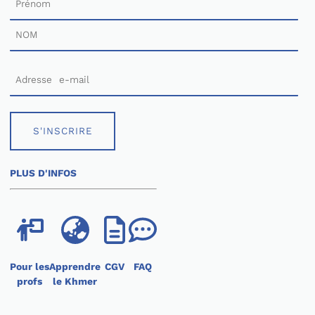
ការចុះឈ្មោះប្រលង
--
B. INSCRIPTION A L’EXAMEN
Registrations for certifications are to be done online
(
www.ifcambodge.com
) or directly in the examination
center’s venue. They are nominative, non-transferable
and will only be accepted if completed within the
established registration period. Candidates residing
abroad who wish to register remotely must complete the
procedure and pay no later than one week before
S'INSCRIRE
registration closes. Level changes, refunds and
postponements will not be accepted after registration
closes.
PLUS D'INFOS
--
បេក្ខជនអាចចុះឈ្មោះតាមអនឡាញ(
www.ifcambodge.com
)ឬចុះឈ្មោះ
ដោយផ្ទាល់នៅមណ្ឌលប្រលង។
រាល់ការចុះឈ្មោះគឺសម្រាប់តែបុគ្គលម្នាក់ៗ មិនអាចផ្ទេរឲ្យបុគ្គលផ្សេងបានទេ
ហើយអាចធ្វើទៅបានក្នុងអំលុងពេលចុះឈ្មោះតែប៉ុណ្ណោះ។ បេក្ខជនស្នាក់នៅ
បរទេសដែលចង់ចុះឈ្មោះពីចម្ងាយត្រូវបំពេញបែបបទនិងទូទាត់ថ្លៃចុះឈ្មោះ
ប្រលងឲ្យបានយ៉ាងយូរមួយសប្តាហ៍មុនកាលបរិច្ឆេទឈប់ទទួលចុះឈ្មោះ។
Pour les
Apprendre
CGV
FAQ
ការសុំប្តូរកម្រិត សុំដកប្រាក់ឬសុំព្យួរការប្រលងនឹងមិនអាចធ្វើទៅបាននោះទេ
profs
le Khmer
ក្រោយពីរដូវកាលចុះឈ្មោះត្រូវបានបញ្ចប់។ ចំពោះការចុះឈ្មោះនៅមណ្ឌល
ប្រលងបាត់ដំបងនិងសៀមរាប សូមអានលក្ខខណ្ឌទូទៅនៃការលក់របស់មណ្ឌល
ប្រលងទាំងនោះ។