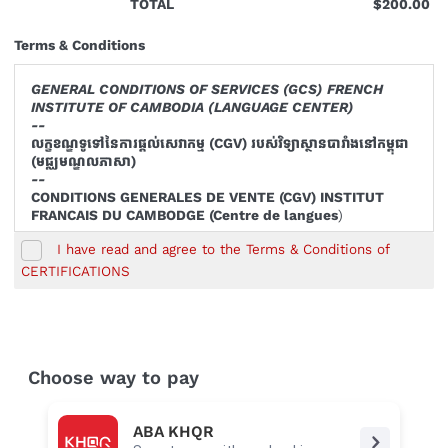
TOTAL
$200.00
Terms & Conditions
GENERAL CONDITIONS OF SERVICES (GCS) FRENCH
INSTITUTE OF CAMBODIA (LANGUAGE CENTER)
--
លក្ខខណ្ឌទូទៅនៃការផ្តល់សេវាកម្ម
(CGV)
របស់វិទ្យាស្ថានបារាំងនៅកម្ពុជា
(
មជ្ឈមណ្ឌលភាសា
)
--
CONDITIONS GENERALES DE VENTE (CGV) INSTITUT
FRANCAIS DU CAMBODGE (Centre de langues
)
I have read and agree to the Terms & Conditions of
Article 1 - Certifications
--
CERTIFICATIONS
ការវាស់ស្ទង់កម្រិតភាសា
--
A. GENERAL
Choose way to pay
--
លក្ខខណ្ឌទូទៅ
--
ABA KHQR
A. GENERALITES