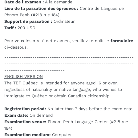
Date de l'examen :
À la demande
Lieu de la passation des épreuves :
Centre de Langues de
Phnom Penh (#218 rue 184)
Support de passation :
Ordinateur
Tarif :
200 USD
Pour vous inscrire à cet examen, veuillez remplir le
formulaire
ci-dessous.
------------------------------------------------------------
------------------------------------------------------------
----------------------------
ENGLISH VERSION
The TEF Québec is intended for anyone aged 16 or over,
regardless of nationality or native language, who wishes to
immigrate to Québec or obtain Canadian citizenship.
Registration period:
No later than 7 days before the exam date
Exam date:
On demand
Examination venue:
Phnom Penh Language Center (#218 rue
184)
Examination medium:
Computer