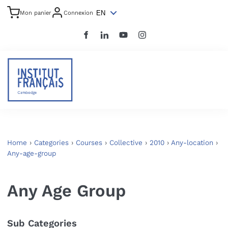
EN
Mon panier
Connexion
Home
›
Categories
›
Courses
›
Collective
›
2010
›
Any-location
›
Any-age-group
Any Age Group
Sub Categories