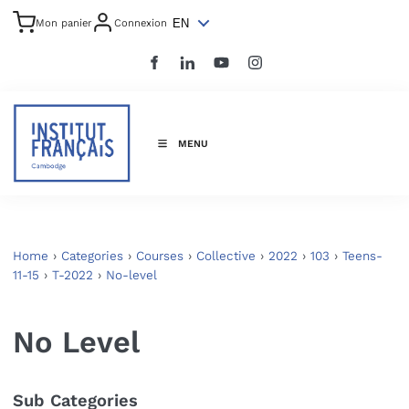
EN
Mon panier
Connexion
MENU
Home
›
Categories
›
Courses
›
Collective
›
2022
›
103
›
Teens-
11-15
›
T-2022
›
No-level
No Level
Sub Categories