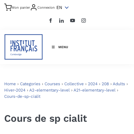
EN
Mon panier
Connexion
MENU
Home
›
Categories
›
Courses
›
Collective
›
2024
›
208
›
Adults
›
Hiver-2024
›
A2-elementary-level
›
A21-elementary-level
›
Cours-de-sp-cialit
Cours de sp cialit