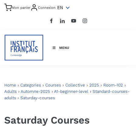
EN
Mon panier
Connexion
MENU
Home
›
Categories
›
Courses
›
Collective
›
2025
›
Room-102
›
Adults
›
Automne-2025
›
A1-beginner-level
›
Standard-courses-
adults
›
Saturday-courses
Saturday Courses