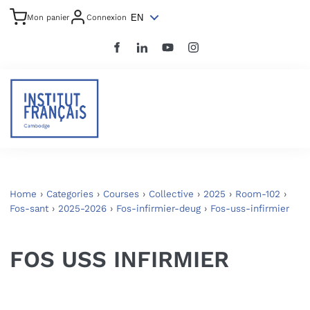
EN
Mon panier
Connexion
Home
›
Categories
›
Courses
›
Collective
›
2025
›
Room-102
›
Fos-sant
›
2025-2026
›
Fos-infirmier-deug
›
Fos-uss-infirmier
FOS USS INFIRMIER