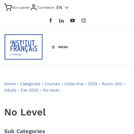
EN
Mon panier
Connexion
MENU
Home
›
Categories
›
Courses
›
Collective
›
2025
›
Room-203
›
Adults
›
Ete-2025
›
No-level
No Level
Sub Categories