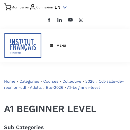
EN
Mon panier
Connexion
MENU
Home
›
Categories
›
Courses
›
Collective
›
2026
›
Cdl-salle-de-
reunion-cdl
›
Adults
›
Ete-2026
›
A1-beginner-level
A1 BEGINNER LEVEL
Sub Categories