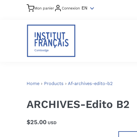
Mon panier
Connexion
EN
Home
›
Products
›
Af-archives-edito-b2
ARCHIVES-Edito B2
$25.00
USD