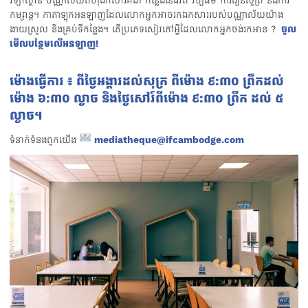
វិទ្យាស្ថាន បណ្ណាល័យពហុឯកសារគឺជា កន្លែងនៃជីវិត វប្បធម៌ ការរៀនសូត្រ និងការ
កម្សាន្ត។ កាតាឡុកអនឡាញដែលលោកអ្នកអាចរកឯកសាររបស់បណ្ណាល័យយ៉ាង
ងាយស្រួល និងគ្រប់ទីកន្លែង។ តើប្រភេទសៀវភៅអ្វីដែលលោកអ្នកចង់រកអាន ?
ចូល
មើលបន្ថែមលើអនឡាញ!
ម៉ោងធ្វើការ ៖ ពីថ្ងៃអង្គារដល់សុក្រ ពីម៉ោង ៩:៣០ ព្រឹកដល់
ម៉ោង ៦:៣០ ល្ងាច និងថ្ងៃសៅរ៍ពីម៉ោង ៩:៣០ ព្រឹក ដល់ ៥
ល្ងាច។
ទំនាក់ទំនងពួកយើង
mediatheque@ifcambodge.com