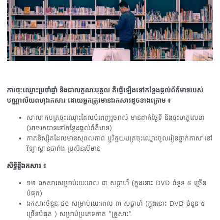
ការចុះឈ្មោះប្រចាំឆ្នាំ និងជាលក្ខណៈបុគ្គល គឺធ្វើឡើងនៅកន្លែងផ្ដល់ព័ត៌មានរបស់
បណ្ណាល័យពហុឯកសារ ដោយអ្នកត្រូវមានឯកសារដូចខាងក្រោម ៖
សាលាកបត្រចុះឈ្មោះដែលបំពេញរួចរាល់ មានដាក់ថ្ងៃទី និងចុះហត្ថលេខា
(អាចរកបាននៅកន្លែងផ្តល់ព័ត៌មាន)
កាតនិស្សិតដែលមានសុពលភាព ឬវិក្កយបត្រចុះឈ្មោះចូលរៀនថ្នាក់ភាសានៅ
វិទ្យាស្ថានបារាំង ប្រសិនបើមាន
សិទ្ធិខ្ចីឯកសារ ៖
១២ ឯកសារសម្រាប់រយៈពេល ៣ សប្ដាហ៍ (ក្នុងនោះ DVD ចំនួន ៥ ច្រើន
បំផុត)
ឯកសារចំនួន ៤០ សម្រាប់រយៈពេល ៣ សប្តាហ៍ (ក្នុងនោះ DVD ចំនួន ៥
ច្រើនបំផុត ) សម្រាប់ប្រភេទកាត ”គ្រួសារ”