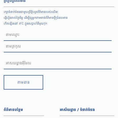
ព្រឹត្តិបត្រព័ត៌មាន
រក្សាទំនាក់ទំនងជាមួយព្រឹត្តិបត្រព័ត៌មានរបស់យើង!
ផ្ញើរៀងរាល់ថ្ងៃច័ន្ទ ដើម្បីឲ្យអ្នកតាមទាន់ព័ត៌មានថ្មីៗដែលមាន
កើតឡើងនៅ IFC ក្នុងសប្តាហ៍នីមួយៗ។
តាមដាន
ព័ត៌មានបន្ថែម
អាស័យដ្ឋាន / ទំនាក់ទំនង