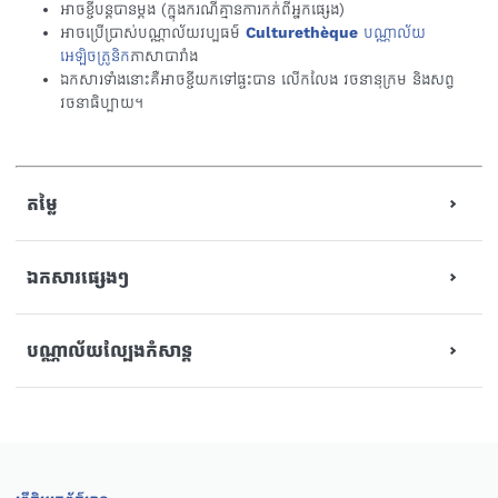
អាចខ្ចីបន្តបានម្ដង (ក្នុងករណីគ្មានការកក់ពីអ្នកផ្សេង)
អាចប្រើប្រាស់បណ្ណាល័យវប្បធម៌
Culturethèque
បណ្ណាល័យ
អេឡិចត្រូនិក
ភាសាបារាំង
ឯកសារទាំងនោះគឺអាចខ្ចីយកទៅផ្ទះបាន លើកលែង វចនានុក្រម និងសព្វ
វចនាធិប្បាយ។
តម្លៃ
ឯកសារផ្សេងៗ
បណ្ណាល័យល្បែងកំសាន្ដ