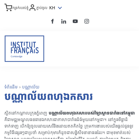
KH
កន្រក់របស់ខ្ញុំ
ភ្ជាប់ចូល
ទំព័រដើម
›
បណ្ណាល័យ
បណ្ណាល័យពហុឯកសារ
ស្ថិតនៅកណ្ដាលក្រុងភ្នំពេញ
បណ្ណាល័យពហុឯកសាររបស់វិទ្យាស្ថានបារាំងនៅកម្ពុជា
គឺជាមជ្ឈមណ្ឌលធនធានឯកសារជាភាសាបារាំងដ៏ធំមួយនៅកម្ពុជា។ នៅក្នុងទីធ្លាដ៏
ទាក់ទាញ បើកឱ្យចូលដោយសេរីនិងដោយឥតគិតថ្លៃ ក្រុមការងាររបស់យើងផ្ដល់ជូននូវ
កម្មវិធីផ្សេងៗជាប្រចាំ សម្រាប់កុមារក៏ដូចជាសន្និសីទនានាផងដែរ។ ជាមុខមាត់របស់