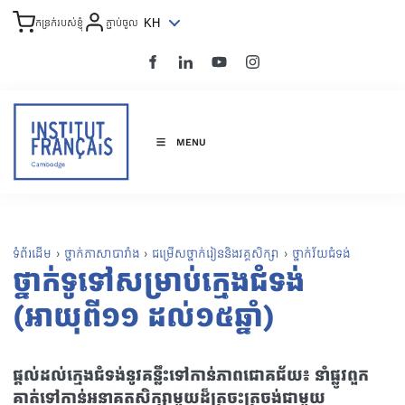
KH
កន្រក់របស់ខ្ញុំ
ភ្ជាប់ចូល
MENU
ទំព័រដើម
›
ថ្នាក់ភាសាបារាំង
›
ជម្រើសថ្នាក់រៀននិងវគ្គសិក្សា
›
ថ្នាក់វ័យជំទង់
ថ្នាក់ទូទៅសម្រាប់ក្មេងជំទង់​
(អាយុពី១១ ដល់១៥ឆ្នាំ)
ផ្តល់ដល់ក្មេងជំទង់នូវគន្លឹះទៅកាន់ភាពជោគជ័យ៖ នាំផ្លូវពួក
គាត់ទៅកាន់អនាគតសិក្សាមួយដ៏ត្រចះត្រចង់ជាមួយ