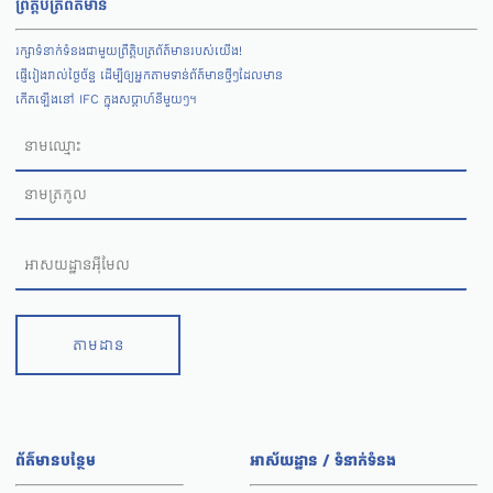
ព្រឹត្តិបត្រព័ត៌មាន
រក្សាទំនាក់ទំនងជាមួយព្រឹត្តិបត្រព័ត៌មានរបស់យើង!
ផ្ញើរៀងរាល់ថ្ងៃច័ន្ទ ដើម្បីឲ្យអ្នកតាមទាន់ព័ត៌មានថ្មីៗដែលមាន
កើតឡើងនៅ IFC ក្នុងសប្តាហ៍នីមួយៗ។
តាមដាន
ព័ត៌មានបន្ថែម
អាស័យដ្ឋាន / ទំនាក់ទំនង