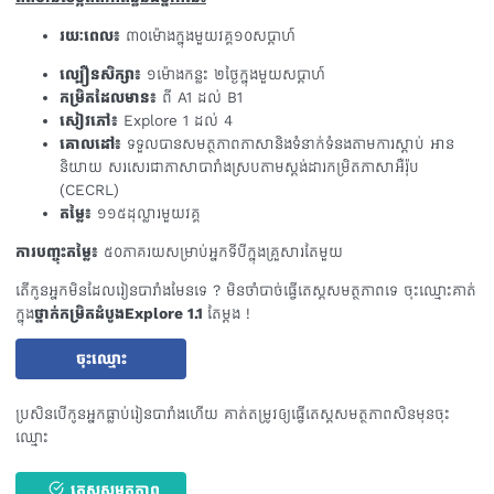
រយៈពេល៖
៣០ម៉ោងក្នុងមួយវគ្គ១០សប្តាហ៍
ល្បឿនសិក្សា៖
១ម៉ោងកន្លះ ២ថ្ងៃក្នុងមួយសប្តាហ៍
កម្រិតដែលមាន៖
ពី A1 ដល់ B1
សៀវភៅ៖
Explore 1 ដល់ 4
គោលដៅ៖
ទទួលបានសមត្ថភាពភាសានិងទំនាក់ទំនងតាមការស្តាប់ អាន
និយាយ សរសេរជាភាសាបារាំងស្របតាមស្តង់ដារកម្រិតភាសាអឺរ៉ុប
(CECRL)
តម្លៃ៖
១១៥ដុល្លារមួយវគ្គ
ការបញ្ចុះតម្លៃ៖
៥០ភាគរយសម្រាប់អ្នកទីបីក្នុងគ្រួសារតែមួយ
តើកូនអ្នកមិនដែលរៀនបារាំងមែនទេ ? មិនចាំបាច់ធ្វើតេស្តសមត្ថភាពទេ ចុះឈ្មោះគាត់
ក្នុង
ថ្នាក់កម្រិតដំបូងExplore 1.1
តែម្តង !
ចុះឈ្មោះ
ចុះឈ្មោះ
ប្រសិនបើកូនអ្នកធ្លាប់រៀនបារាំងហើយ គាត់តម្រូវឲ្យធ្វើតេស្តសមត្ថភាពសិនមុនចុះ
ឈ្មោះ
តេស្តសមត្ថភាព
តេស្តសមត្ថភាព