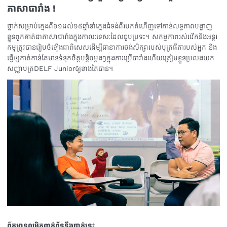
ភាសាបារាំង !
ថ្នាក់សម្រាប់ក្មេងពី១១ដល់១៥ឆ្នាំនាំក្មេងជំទង់ពីរបកគំហើញទៅកាន់លទ្ធភាពបង្ហាញ
ខ្លួនពួកគាត់ជាភាសាបារាំងក្នុងកាលៈទេសៈដែលជួបប្រទះ។ សកម្មភាពរស់រវើកនិងអន្តរ
កម្មត្រូវបានរៀបចំឡើងជាពិសេសដើម្បីធានាការចង់សិក្សារបស់បុត្រធីតារបស់អ្នក និង
ធ្វើឲ្យគាត់កាន់តែមានទំនុកចិត្តបន្តិចម្តងៗក្នុងការប្រើបារាំងហើយត្រៀមខ្លួនប្រលងយក
សញ្ញាបត្រDELF Juniorឲ្យខាងតែបាន។
ព៌តមានលម្អិតពាក់ព័ន្ធនឹងថ្នាក់នេះ