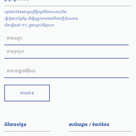
រក្សាទំនាក់ទំនងជាមួយព្រឹត្តិបត្រព័ត៌មានរបស់យើង!
ផ្ញើរៀងរាល់ថ្ងៃច័ន្ទ ដើម្បីឲ្យអ្នកតាមទាន់ព័ត៌មានថ្មីៗដែលមាន
កើតឡើងនៅ IFC ក្នុងសប្តាហ៍នីមួយៗ។
តាមដាន
ព័ត៌មានបន្ថែម
អាស័យដ្ឋាន / ទំនាក់ទំនង