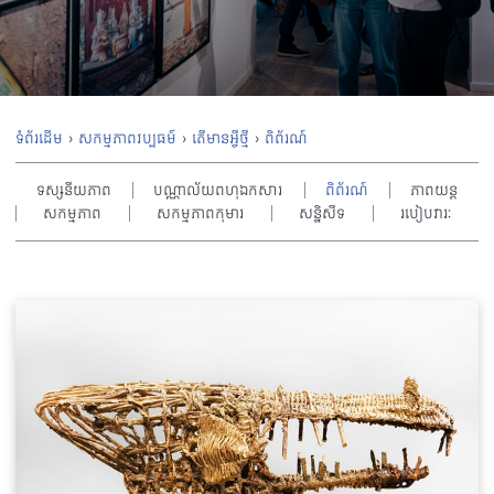
ទំព័រដើម
›
សកម្មភាពវប្បធម៌
›
តើមានអ្វីថ្មី
›
ពិព័រណ៍
ទស្សនីយភាព
បណ្ណាល័យពហុឯកសារ
ពិព័រណ៍
ភាពយន្ត
សកម្មភាព
សកម្មភាពកុមារ
សន្និសីទ
របៀបវារៈ