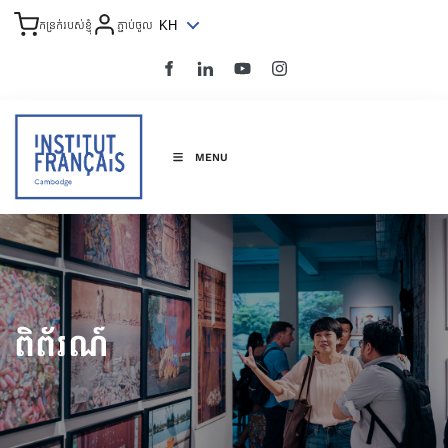
KH
កន្រក់របស់ខ្ញុំ
ភ្ជាប់ចូល
MENU
ពិព័រណ៍